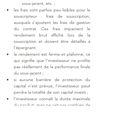
sous-jacent, etc. ;
les frais sont parfois peu lisibles pour le 
souscripteur : frais de souscription, 
auxquels s’ajoutent les frais de gestion 
du contrat. Ces frais impactent le 
rendement brut affiché lors de la 
souscription et doivent être détaillés à 
l’épargnant.
le rendement est ferme et plafonné, ce 
qui signifie que l’investisseur ne profite 
pas réellement de la performance finale 
du sous-jacent ;
si aucune barrière de protection du 
capital n’est prévue, l’investisseur peut 
perdre la totalité de son capital investi ;
l’investisseur connaît la durée maximale 
du produit, mais ne sait pas combien de 
temps va être investie son épargne, tel 
est notamment le cas lorsque le produit 
structuré bénéficie d’une option de 
remboursement anticipée appelée « 