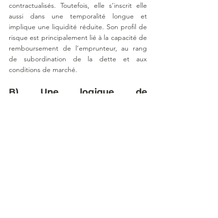
contractualisés. Toutefois, elle s’inscrit elle 
aussi dans une temporalité longue et 
implique une liquidité réduite. Son profil de 
risque est principalement lié à la capacité de 
remboursement de l’emprunteur, au rang 
de subordination de la dette et aux 
conditions de marché.
B) Une logique de 
complémentarité plutôt que 
d’opposition
Dans une allocation patrimoniale structurée, 
l’enjeu n’est pas d’opposer private equity VS 
dette privée, mais de comprendre leur 
complémentarité.
Le private equity peut constituer une poche 
de diversification à fort potentiel, tandis que 
la dette privée peut jouer un rôle 
d’équilibrage au sein de l’univers non coté, 