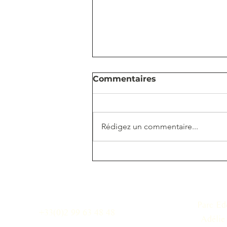
Commentaires
Rédigez un commentaire...
Investir à tout âge :
Adapter ses placements
à chaque étape de vie
Parc Ed
+33(0)2 99 63 48 48
Adélie