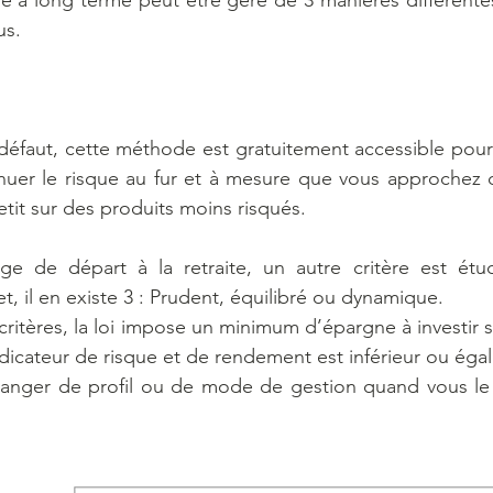
 à long terme peut être géré de 3 manières différentes
us.
défaut, cette méthode est gratuitement accessible pour
uer le risque au fur et à mesure que vous approchez de
petit sur des produits moins risqués.
e de départ à la retraite, un autre critère est étudié
fet, il en existe 3 : Prudent, équilibré ou dynamique.
critères, la loi impose un minimum d’épargne à investir 
dicateur de risque et de rendement est inférieur ou égal
changer de profil ou de mode de gestion quand vous le 