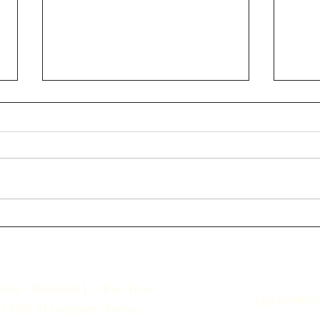
Private equity VS dette
Dém
privée : Comprendre les
prop
différences clés
maje
onia - Bâtiment L - Rue Terre
cgp.quintric
 35760 St Grégoire, Rennes.