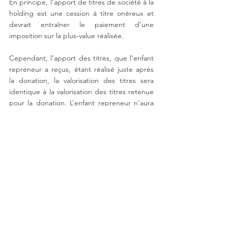
En principe, l’apport de titres de société à la 
holding est une cession à titre onéreux et 
devrait entraîner le paiement d’une 
imposition sur la plus-value réalisée.
Cependant, l’apport des titres, que l’enfant 
repreneur a reçus, étant réalisé juste après 
la donation, la valorisation des titres sera 
identique à la valorisation des titres retenue 
pour la donation. L’enfant repreneur n’aura 
donc pas à constater de plus-value 
économiquement et n’a donc pas d’impôt 
de plus-value à payer.
3. Troisième étape : remboursement de la 
soulte de partage par la holding de reprise
L’apport de la soulte de partage à la holding 
permet de transférer la dette de l’enfant 
repreneur envers ses frères et sœurs à la 
holding. C’est donc la holding qui doit 